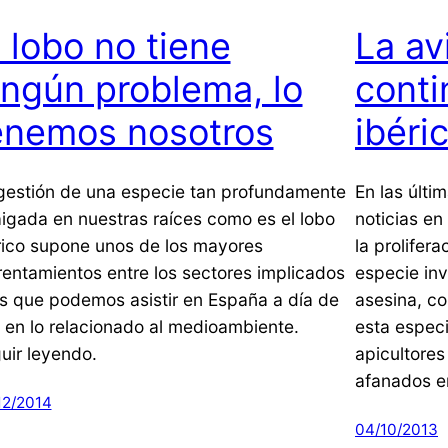
l lobo no tiene
La av
ingún problema, lo
conti
enemos nosotros
ibéric
gestión de una especie tan profundamente
En las últi
aigada en nuestras raíces como es el lobo
noticias en
rico supone unos de los mayores
la prolifer
rentamientos entre los sectores implicados
especie inv
os que podemos asistir en España a día de
asesina, co
 en lo relacionado al medioambiente.
esta especi
uir leyendo.
apicultores
afanados e
12/2014
04/10/2013