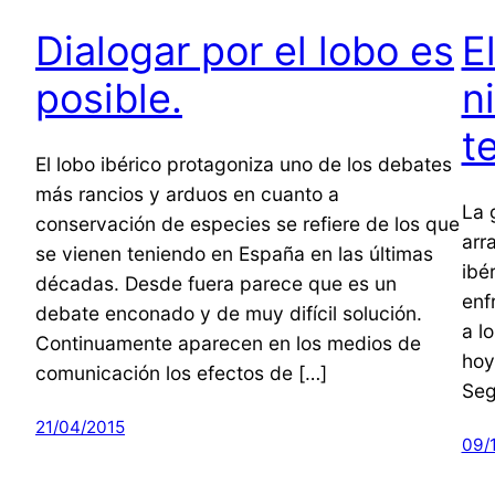
Dialogar por el lobo es
E
posible.
n
t
El lobo ibérico protagoniza uno de los debates
más rancios y arduos en cuanto a
La 
conservación de especies se refiere de los que
arr
se vienen teniendo en España en las últimas
ibé
décadas. Desde fuera parece que es un
enf
debate enconado y de muy difícil solución.
a l
Continuamente aparecen en los medios de
hoy
comunicación los efectos de […]
Seg
21/04/2015
09/